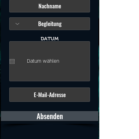
DATUM
Absenden