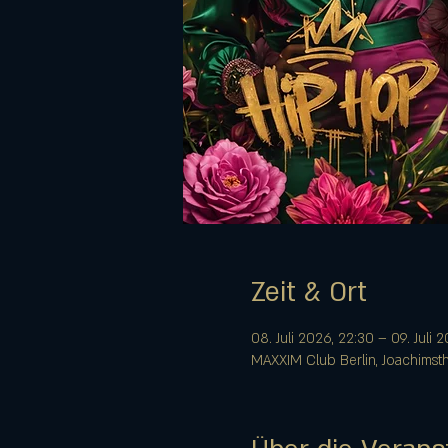
Zeit & Ort
08. Juli 2026, 22:30 – 09. Juli 
MAXXIM Club Berlin, Joachimstha