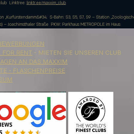
ub  Linktree: 
linktr.ee/maxxim_club
ion „Kurfürstendamm&#34;  S-Bahn: S3, S5, S7, S9 – Station „Zoologisch
bus) – Joachimsthaler Straße  PKW: Parkhaus METROPOLE im Haus
 BEWERBUNGEN
 FOR RENT
- MIETEN SIE UNSEREN CLUB
RAGEN AN DAS MAXXIM
TE - FLASCHENPREISE
SSUM