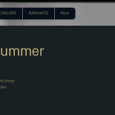
CHELORS
BARKARTE
More
 Summer
ht bringt
 den