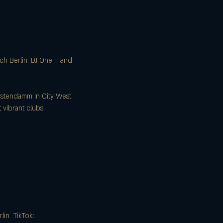
h Berlin. DJ One F and 
rstendamm in City West.
vibrant clubs.
n  TikTok: 