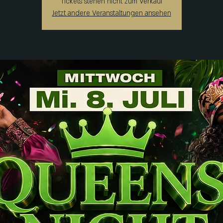
Tickets stehen nicht zum Verkauf
Jetzt andere Veranstaltungen ansehen