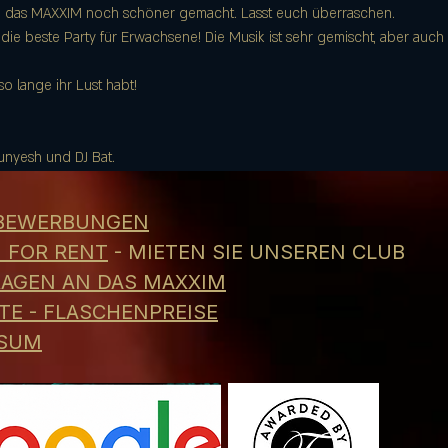
d das MAXXIM noch schöner gemacht. Lasst euch überraschen.
 die beste Party für Erwachsene! Die Musik ist sehr gemischt, aber auch s
so lange ihr Lust habt!
unyesh und DJ Bat.
 BEWERBUNGEN
 FOR RENT
- MIETEN SIE UNSEREN CLUB
RAGEN AN DAS MAXXIM
TE - FLASCHENPREISE
SSUM