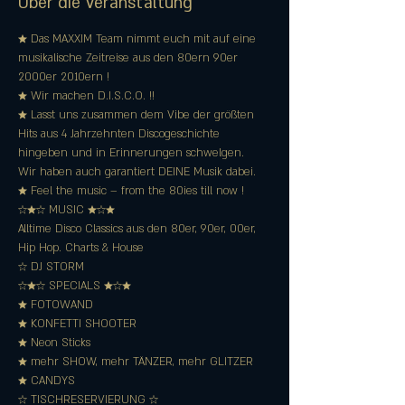
Über die Veranstaltung
★ Das MAXXIM Team nimmt euch mit auf eine 
musikalische Zeitreise aus den 80ern 90er 
2000er 2010ern !
★ Wir machen D.I.S.C.O. !!
★ Lasst uns zusammen dem Vibe der größten 
Hits aus 4 Jahrzehnten Discogeschichte 
hingeben und in Erinnerungen schwelgen.
Wir haben auch garantiert DEINE Musik dabei.
★ Feel the music – from the 80ies till now !
☆★☆ MUSIC ★☆★
Alltime Disco Classics aus den 80er, 90er, 00er, 
Hip Hop. Charts & House
☆ DJ STORM
☆★☆ SPECIALS ★☆★
★ FOTOWAND
★ KONFETTI SHOOTER
★ Neon Sticks
★ mehr SHOW, mehr TÄNZER, mehr GLITZER
★ CANDYS
☆ TISCHRESERVIERUNG ☆