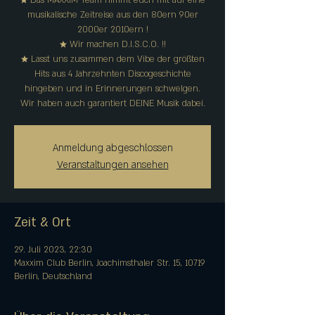
★ Das MAXXIM Team nimmt euch mit auf eine
musikalische Zeitreise aus den 80ern 90er
2000er 2010ern !
★ Wir machen D.I.S.C.O. !!
★ Lasst uns zusammen dem Vibe der größten
Hits aus 4 Jahrzehnten Discogeschichte
hingeben und in Erinnerungen schwelgen.
Anmeldung abgeschlossen
Veranstaltungen ansehen
Zeit & Ort
29. Juli 2023, 22:30
Maxxim Club Berlin, Joachimsthaler Str. 15, 10719
Berlin, Deutschland