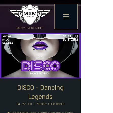
PARTY EVERY NIGHT
DISCO - Dancing
Legends
Sa., 29. Juli
  |  
Maxxim Club Berlin