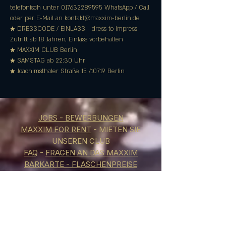
telefonisch unter 017632289595 WhatsApp / Call 
oder per E-Mail an kontakt@maxxim-berlin.de
★ DRESSCODE / EINLASS - dress to impress
Zutritt ab 18 Jahren, Einlass vorbehalten
★ MAXXIM CLUB Berlin
★ SAMSTAG ab 22:30 Uhr
★ Joachimsthaler Straße 15 /10719 Berlin
JOBS - BEWERBUNGEN
MAXXIM FOR RENT
- MIETEN SIE
UNSEREN CLUB
FAQ
-
FRAGEN AN DAS MAXXIM
BARKARTE - FLASCHENPREISE
IMPRESSUM
Adress: Joachimstaler Str. 15, Berlin,
Germany, 10719
WhatsApp:
0176 32289595